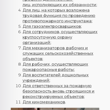
лиц, исполняющих их обязанности
;
Для лиц, на которых возложена
трудовая функция по проведению
противопожарного инструктажа
;
Для газоэлектросварщиков
;
Для сотрудников, осуществляющих
круглосуточную охрану
организаций
;
Для механизаторов, рабочих и
служащих сельскохозяйственных
объектов
;
Для рабочих, осуществляющих
пожароопасные работы
;
Для воспитателей дошкольных
учреждений
;
Для ответственных за пожарную
безопасность вновь строящихся и
реконструируемых объектов
;
Для киномехаников
.