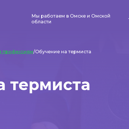
Мы работаем в Омске и Омской
области
м профессиям
/Обучение на термиста
а термиста