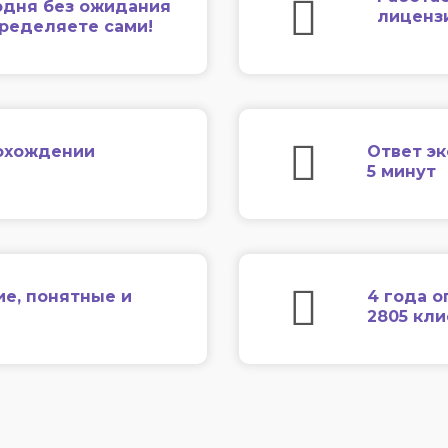
одня без ожидания
лиценз
еределяете сами!
охождении
Ответ эк
5 минут
ие, понятные и
4 года о
2805 кл