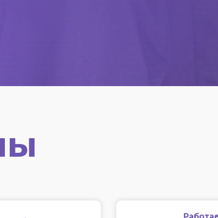
мы
Работае