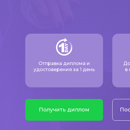
Отправка диплома и
До
удостоверения за 1 день
в
Получить диплом
Пос