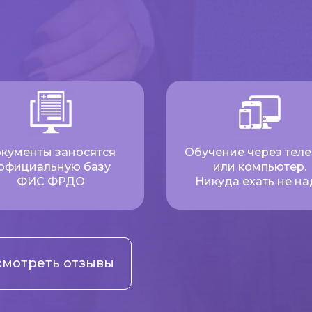
кументы заносятся
Обучение через тел
 официальную базу
или компьютер.
ФИС ФРДО
Никуда ехать не на
мотреть отзывы