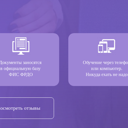
Документы заносятся
Обучение через телеф
в официальную базу
или компьютер.
ФИС ФРДО
Никуда ехать не надо
осмотреть отзывы