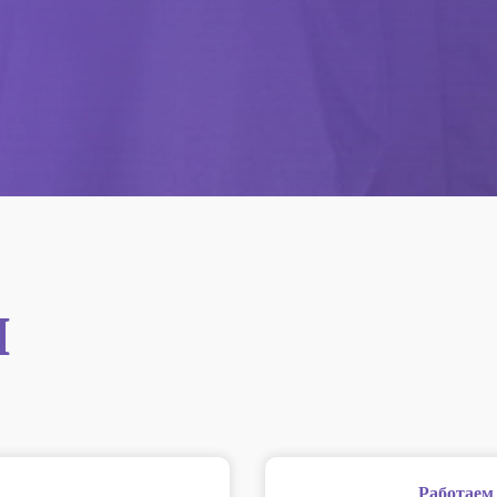
ы
Работаем